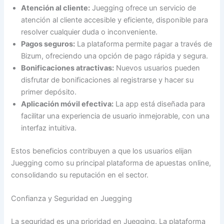
Atención al cliente:
Juegging ofrece un servicio de
atención al cliente accesible y eficiente, disponible para
resolver cualquier duda o inconveniente.
Pagos seguros:
La plataforma permite pagar a través de
Bizum, ofreciendo una opción de pago rápida y segura.
Bonificaciones atractivas:
Nuevos usuarios pueden
disfrutar de bonificaciones al registrarse y hacer su
primer depósito.
Aplicación móvil efectiva:
La app está diseñada para
facilitar una experiencia de usuario inmejorable, con una
interfaz intuitiva.
Estos beneficios contribuyen a que los usuarios elijan
Juegging como su principal plataforma de apuestas online,
consolidando su reputación en el sector.
Confianza y Seguridad en Juegging
La seguridad es una prioridad en Juegging. La plataforma