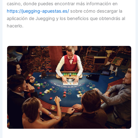
casino, donde puedes encontrar más información en
https://juegging-apuestas.es/
sobre cómo descargar la
aplicación de Juegging y los beneficios que obtendrás al
hacerlo.